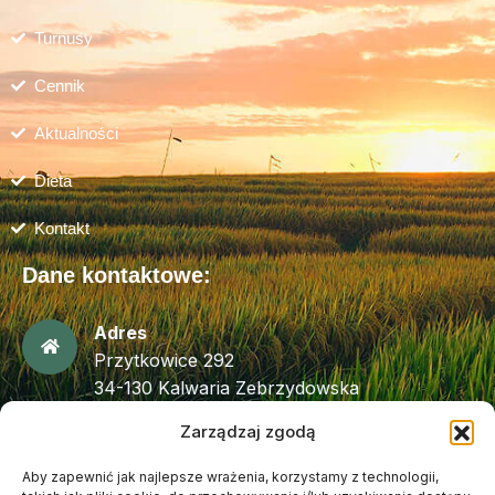
Turnusy
Cennik
Aktualności
Dieta
Kontakt
Dane kontaktowe:
Adres
Przytkowice 292
34-130 Kalwaria Zebrzydowska
Zarządzaj zgodą
Telefon
(+48) 33 876 85 18
Aby zapewnić jak najlepsze wrażenia, korzystamy z technologii,