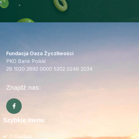
Fundacja Oaza Życzliwości
PKO Bank Polski
29 1020 2892 0000 5302 0246 2034
Znajdź nas:
Szybkie menu
O Fundacji