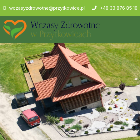
wczasyzdrowotne@przytkowice.pl
+48 33 876 85 18