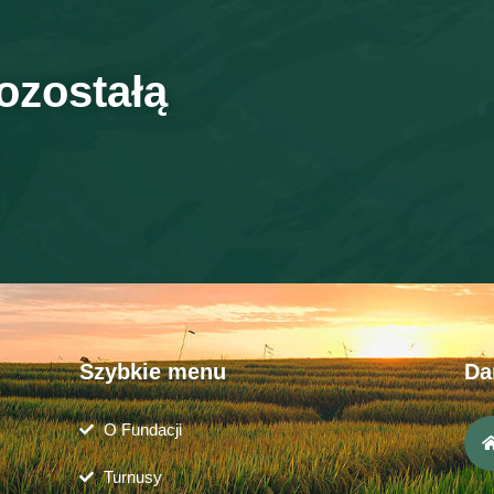
ozostałą
Szybkie menu
Da
O Fundacji
Turnusy