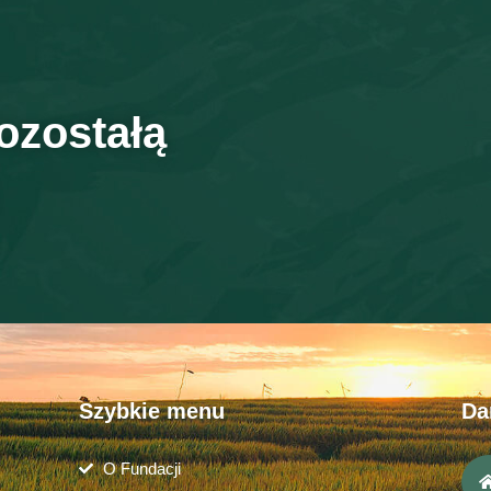
ozostałą
Szybkie menu
Da
O Fundacji