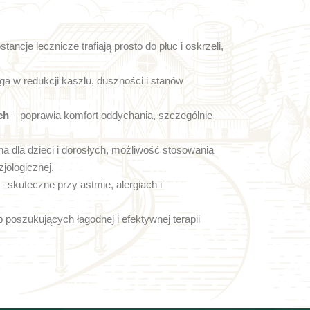
tancje lecznicze trafiają prosto do płuc i oskrzeli,
a w redukcji kaszlu, duszności i stanów
ch
– poprawia komfort oddychania, szczególnie
a dla dzieci i dorosłych, możliwość stosowania
zjologicznej.
– skuteczne przy astmie, alergiach i
b poszukujących łagodnej i efektywnej terapii