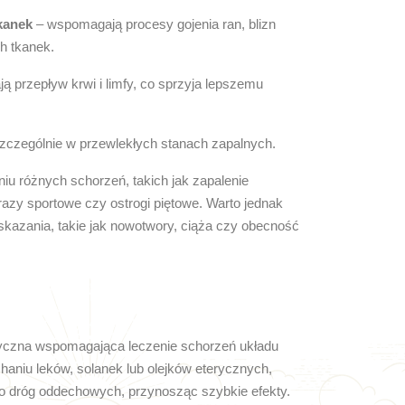
kanek
– wspomagają procesy gojenia ran, blizn
h tkanek.
ą przepływ krwi i limfy, co sprzyja lepszemu
zczególnie w przewlekłych stanach zapalnych.
iu różnych schorzeń, takich jak zapalenie
razy sportowe czy ostrogi piętowe. Warto jednak
wskazania, takie jak nowotwory, ciąża czy obecność
yczna wspomagająca leczenie schorzeń układu
aniu leków, solanek lub olejków eterycznych,
do dróg oddechowych, przynosząc szybkie efekty.