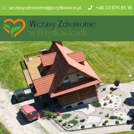
wczasyzdrowotne@przytkowice.pl
+48 33 876 85 18