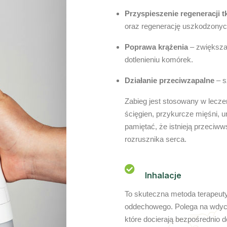
Przyspieszenie regeneracji t
oraz regenerację uszkodzonyc
Poprawa krążenia
– zwiększaj
dotlenieniu komórek.
Działanie przeciwzapalne
– s
Zabieg jest stosowany w leczen
ścięgien, przykurcze mięśni, u
pamiętać, że istnieją przeciw
rozrusznika serca.
Inhalacje
To skuteczna metoda terapeut
oddechowego. Polega na wdych
które docierają bezpośrednio 